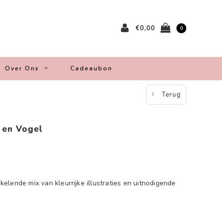
€0,00
0
Over Ons
Cadeaubon
Terug
 en Vogel
lende mix van kleurrijke illustraties en uitnodigende