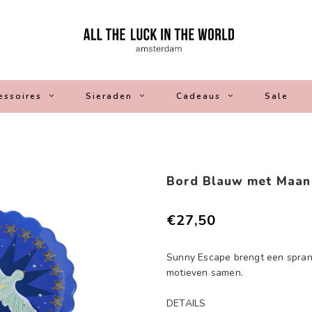
essoires
Sieraden
Cadeaus
Sale
Bord Blauw met Maan
€27,50
Sunny Escape brengt een spranke
motieven samen.
DETAILS