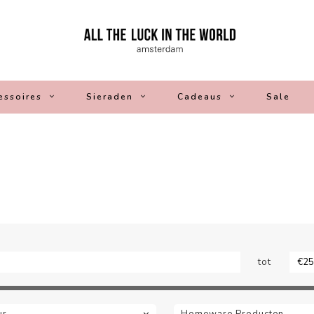
essoires
Sieraden
Cadeaus
Sale
tot
ur
Homeware Producten