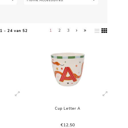
1
2
3
1 - 24 van 52
s
Cup Letter A
€12,50