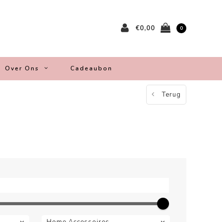
€0,00
0
Over Ons
Cadeaubon
Terug
Home Accessoires