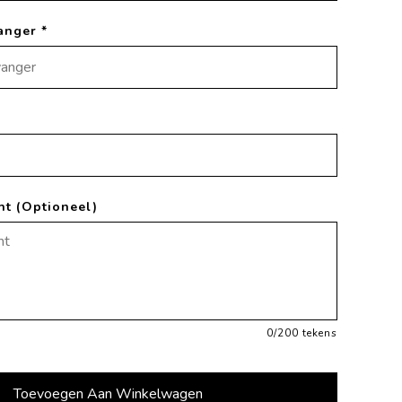
anger *
ht (Optioneel)
0
/200 tekens