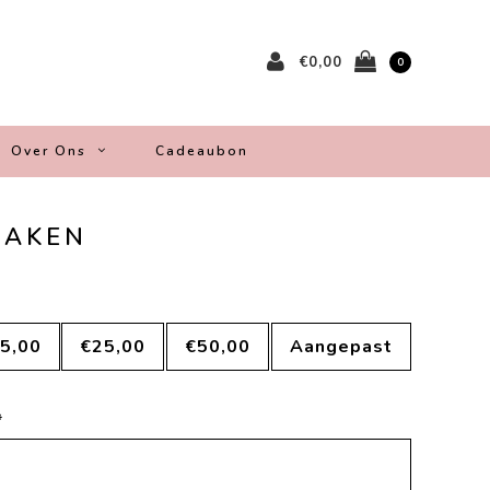
€0,00
0
Over Ons
Cadeaubon
MAKEN
5,00
€25,00
€50,00
Aangepast
*