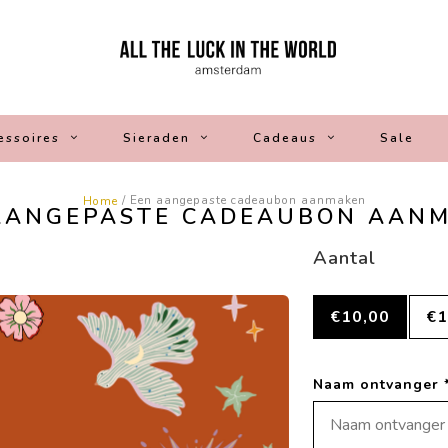
essoires
Sieraden
Cadeaus
Sale
/ Een aangepaste cadeaubon aanmaken
Home
AANGEPASTE CADEAUBON AAN
Aantal
€10,00
€1
Naam ontvanger 