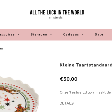
essoires
Sieraden
Cadeaus
Sale
en
Kleine Taartstandaar
€50,00
Onze ‘Festive Edition’ maakt de
DETAILS