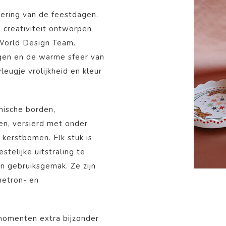
iering van de feestdagen.
n creativiteit ontworpen
 World Design Team.
gen en de warme sfeer van
eugje vrolijkheid en kleur
mische borden,
en, versierd met onder
 kerstbomen. Elk stuk is
telijke uitstraling te
n gebruiksgemak. Ze zijn
netron- en
 momenten extra bijzonder