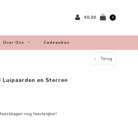
€0,00
0
Over Ons
Cadeaubon
Terug
d Luipaarden en Sterren
 feestdagen nog feestelijker!