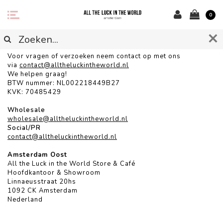
0
CONTACT
Voor vragen of verzoeken neem contact op met ons
via
contact@alltheluckintheworld.
nl
We helpen graag!
BTW nummer: NL002218449B27
KVK: 70485429
Wholesale
wholesale@alltheluckintheworld.nl
Social/PR
contact@alltheluckintheworld.nl
Amsterdam Oost
All the Luck in the World Store & Café
Hoofdkantoor & Showroom
Linnaeusstraat 20hs
1092 CK Amsterdam
Nederland