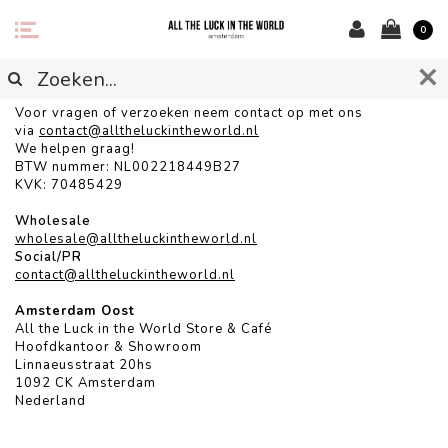
0
CONTACT
Voor vragen of verzoeken neem contact op met ons
via
contact@alltheluckintheworld.
nl
We helpen graag!
BTW nummer: NL002218449B27
KVK: 70485429
Wholesale
wholesale@alltheluckintheworld.nl
Social/PR
contact@alltheluckintheworld.nl
Amsterdam Oost
All the Luck in the World Store & Café
Hoofdkantoor & Showroom
Linnaeusstraat 20hs
1092 CK Amsterdam
Nederland