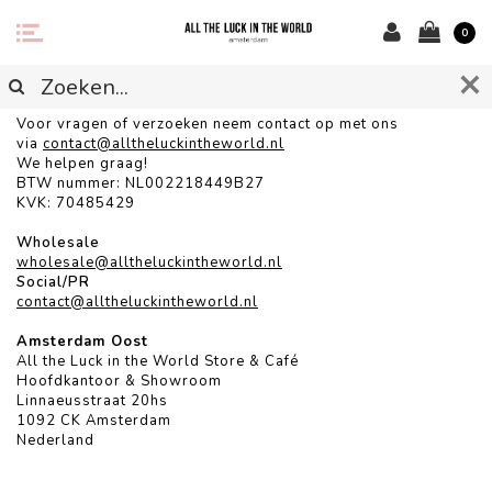
0
CONTACT
Voor vragen of verzoeken neem contact op met ons
via
contact@alltheluckintheworld.
nl
We helpen graag!
BTW nummer: NL002218449B27
KVK: 70485429
Wholesale
wholesale@alltheluckintheworld.nl
Social/PR
contact@alltheluckintheworld.nl
Amsterdam Oost
All the Luck in the World Store & Café
Hoofdkantoor & Showroom
Linnaeusstraat 20hs
1092 CK Amsterdam
Nederland