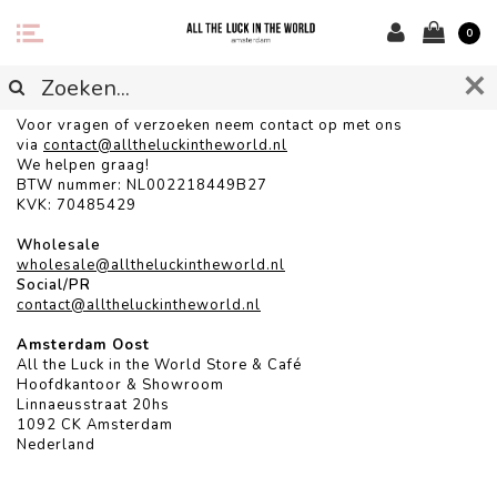
0
CONTACT
Voor vragen of verzoeken neem contact op met ons
via
contact@alltheluckintheworld.
nl
We helpen graag!
BTW nummer: NL002218449B27
KVK: 70485429
Wholesale
wholesale@alltheluckintheworld.nl
Social/PR
contact@alltheluckintheworld.nl
Amsterdam Oost
All the Luck in the World Store & Café
Hoofdkantoor & Showroom
Linnaeusstraat 20hs
1092 CK Amsterdam
Nederland