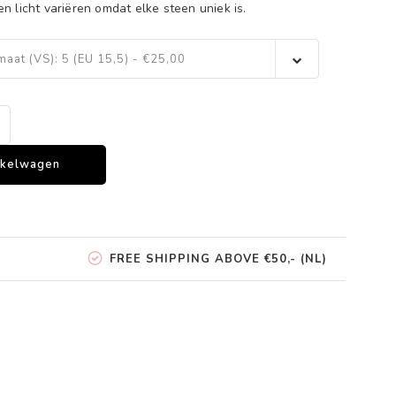
 licht variëren omdat elke steen uniek is.
maat (VS): 5 (EU 15,5) - €25,00
nkelwagen
FREE SHIPPING ABOVE €50,- (NL)