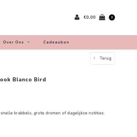
€0,00
0
Over Ons
Cadeaubon
Terug
book Blanco Bird
r snelle krabbels, grote dromen of dagelijkse notities.