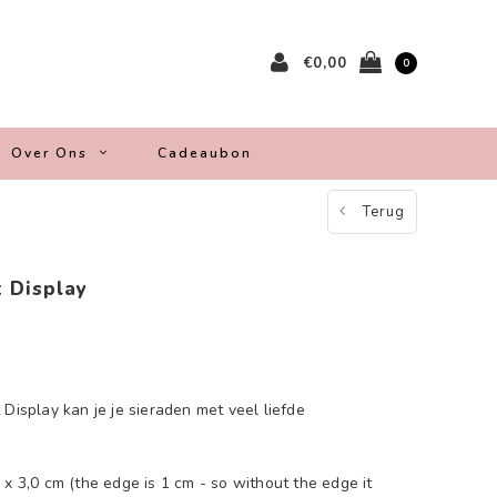
€0,00
0
Over Ons
Cadeaubon
Terug
t Display
 Display kan je je sieraden met veel liefde
 x 3,0 cm (the edge is 1 cm - so without the edge it