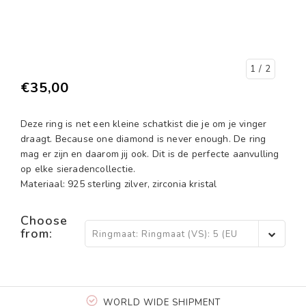
1
/ 2
€35,00
Deze ring is net een kleine schatkist die je om je vinger
draagt. Because one diamond is never enough. De ring
mag er zijn en daarom jij ook. Dit is de perfecte aanvulling
op elke sieradencollectie.
Materiaal: 925 sterling zilver, zirconia kristal
Choose
from:
Ringmaat: Ringmaat (VS): 5 (EU
15,5) - €35,00
WORLD WIDE SHIPMENT