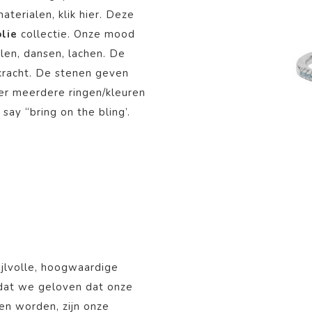
materialen, klik
hier
. Deze
olie
collectie. Onze mood
alen, dansen, lachen. De
e kracht. De stenen geven
eer meerdere ringen/kleuren
say “bring on the bling’.
ijlvolle, hoogwaardige
mdat we geloven dat onze
nen worden, zijn onze