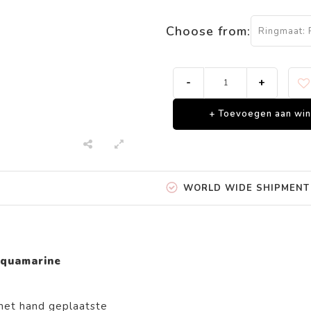
Choose from:
Ringmaat: 
-
+
+ Toevoegen aan wi
WORLD WIDE SHIPMENT
 Aquamarine
 met hand geplaatste