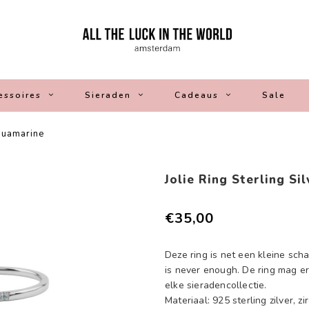
essoires
Sieraden
Cadeaus
Sale
Aquamarine
Jolie Ring Sterling S
€35,00
Deze ring is net een kleine sch
is never enough. De ring mag er 
elke sieradencollectie.
Materiaal: 925 sterling zilver, zi