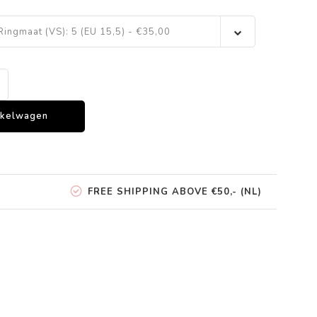
Ringmaat (VS): 5 (EU 15,5) - €35,00
nkelwagen
FREE SHIPPING ABOVE €50,- (NL)