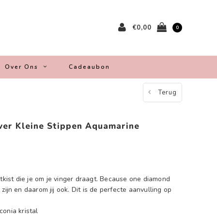
€0,00
0
Over Ons
Cadeaubon
Terug
ilver Kleine Stippen Aquamarine
atkist die je om je vinger draagt. Because one diamond
zijn en daarom jij ook. Dit is de perfecte aanvulling op
rconia kristal