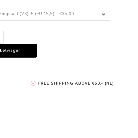
Ringmaat (VS): 5 (EU 15,5) - €35,00
nkelwagen
FREE SHIPPING ABOVE €50,- (NL)