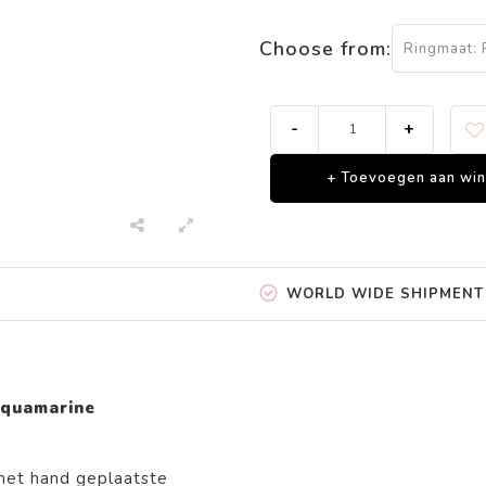
Choose from:
Ringmaat: 
-
+
+ Toevoegen aan wi
WORLD WIDE SHIPMENT
 Aquamarine
 met hand geplaatste