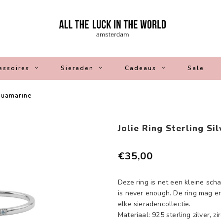
essoires
Sieraden
Cadeaus
Sale
Aquamarine
Jolie Ring Sterling S
€35,00
Deze ring is net een kleine sch
is never enough. De ring mag er 
elke sieradencollectie.
Materiaal: 925 sterling zilver, zi