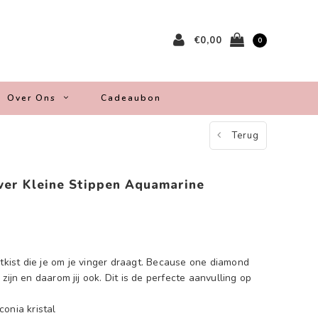
€0,00
0
Over Ons
Cadeaubon
Terug
ilver Kleine Stippen Aquamarine
atkist die je om je vinger draagt. Because one diamond
zijn en daarom jij ook. Dit is de perfecte aanvulling op
rconia kristal