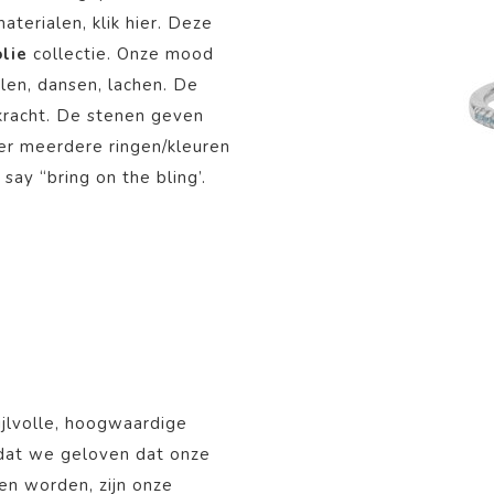
materialen, klik
hier
. Deze
olie
collectie. Onze mood
alen, dansen, lachen. De
e kracht. De stenen geven
eer meerdere ringen/kleuren
say “bring on the bling’.
ijlvolle, hoogwaardige
mdat we geloven dat onze
nen worden, zijn onze