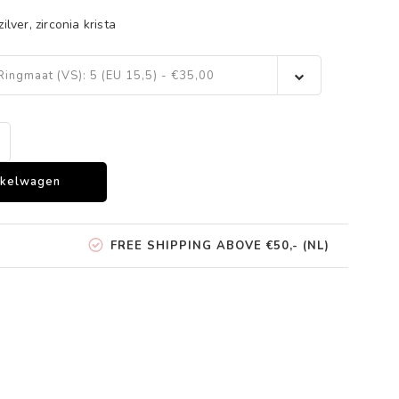
ilver, zirconia krista
Ringmaat (VS): 5 (EU 15,5) - €35,00
nkelwagen
FREE SHIPPING ABOVE €50,- (NL)