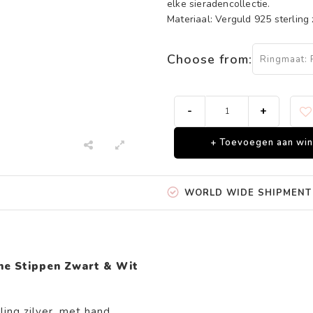
elke sieradencollectie.
Materiaal: Verguld 925 sterling z
Choose from:
Ringmaat: 
-
+
+ Toevoegen aan wi
WORLD WIDE SHIPMENT
ine Stippen Zwart & Wit
ing zilver, met hand