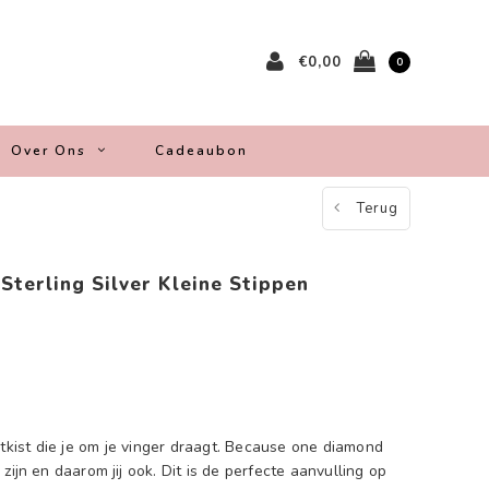
€0,00
0
Over Ons
Cadeaubon
Terug
Sterling Silver Kleine Stippen
atkist die je om je vinger draagt. Because one diamond
zijn en daarom jij ook. Dit is de perfecte aanvulling op