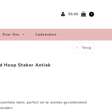
€0,00
0
Over Ons
Cadeaubon
Terug
ed Hoop Steker Antiek
 Essentiële items, perfect om te worden gecombineerd
sieraden.