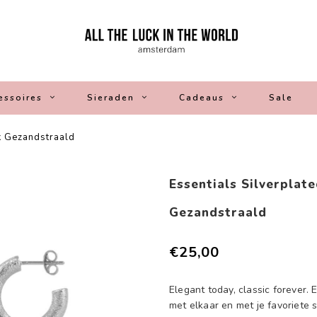
essoires
Sieraden
Cadeaus
Sale
k Gezandstraald
Essentials Silverplat
Gezandstraald
€25,00
Elegant today, classic forever.
met elkaar en met je favoriete 