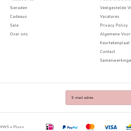
Sieraden
Veelgestelde V
Cadeaus
Vacatures
Sale
Privacy Policy
Over ons
Algemene Voo
Keurtekenplaat
Contact
Samenwerking
MWS
x
Plus+