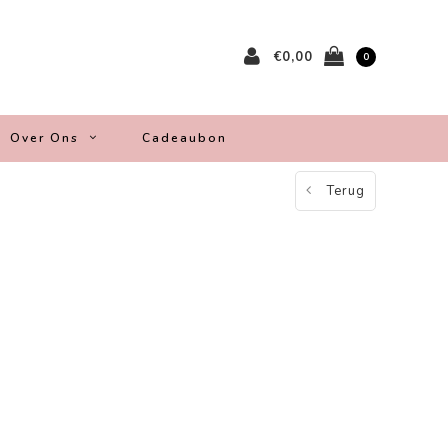
€0,00
0
Over Ons
Cadeaubon
Terug