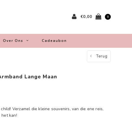
€0,00
0
Over Ons
Cadeaubon
Terug
 Armband Lange Maan
child! Verzamel die kleine souvenirs, van die ene reis,
 het kan!