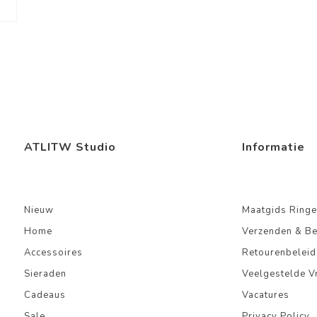
ATLITW Studio
Informatie
Nieuw
Maatgids Ringe
Home
Verzenden & B
Accessoires
Retourenbeleid
Sieraden
Veelgestelde V
Cadeaus
Vacatures
Sale
Privacy Policy