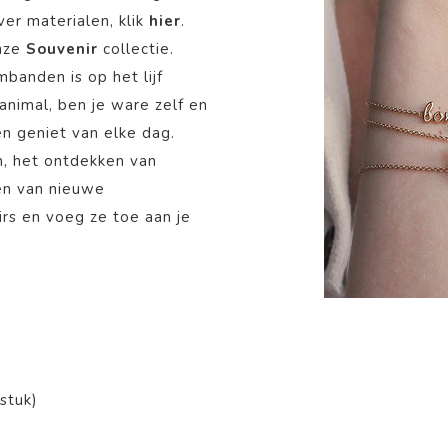
er materialen, klik
hier
.
onze
Souvenir
collectie.
banden is op het lijf
 animal, ben je ware zelf en
en geniet van elke dag.
n, het ontdekken van
en van nieuwe
irs en voeg ze toe aan je
stuk)