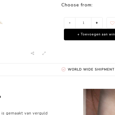
Choose from:
-
+
+ Toevoegen aan wi
WORLD WIDE SHIPMENT
n
n
is gemaakt van
verguld