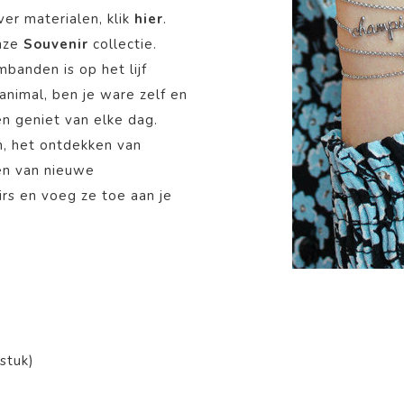
er materialen, klik
hier
.
onze
Souvenir
collectie.
banden is op het lijf
 animal, ben je ware zelf en
en geniet van elke dag.
n, het ontdekken van
en van nieuwe
irs en voeg ze toe aan je
stuk)