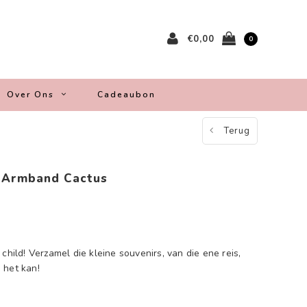
€0,00
0
Over Ons
Cadeaubon
Terug
d Armband Cactus
child! Verzamel die kleine souvenirs, van die ene reis,
 het kan!