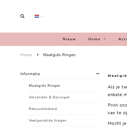
Nieuw
Home
Acc
Home
Maatgids Ringen
Informatie
Maatgid
Maatgids Ringen
Als je t
enkele m
Verzenden & Bezorgen
Print on
Retourenbeleid
van te z
Veelgestelde Vragen
Mocht je