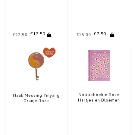
€12,50
€7,50
+
+
€22,50
€15,00
-43%
-67%
Notitieboekje Roze
Haak Messing Yinyang
Hartjes en Bloemen
Oranje Roze