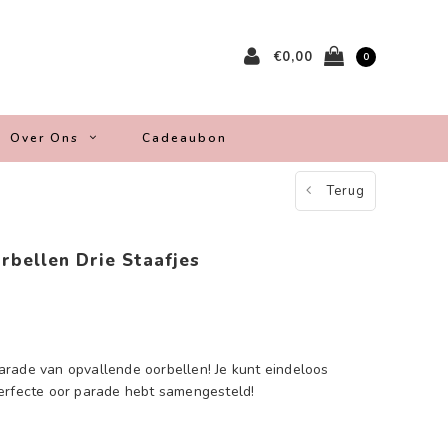
€0,00
0
Over Ons
Cadeaubon
Terug
rbellen Drie Staafjes
arade van opvallende oorbellen! Je kunt eindeloos
erfecte oor parade hebt samengesteld!