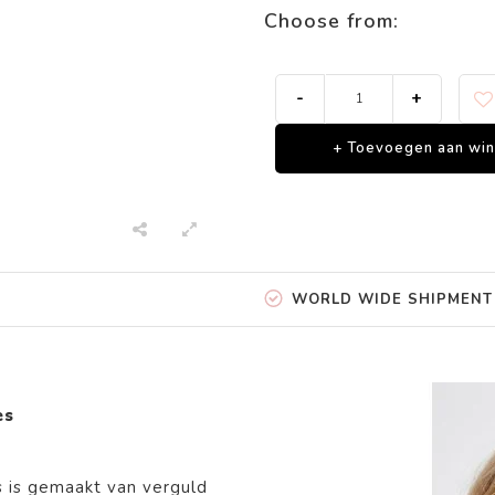
Choose from:
-
+
+ Toevoegen aan wi
WORLD WIDE SHIPMENT
es
s is
gemaakt van
verguld