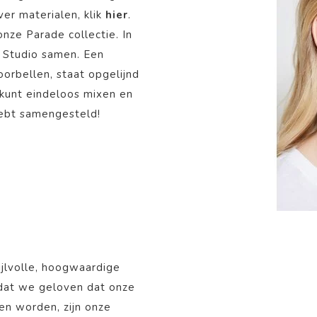
er materialen, klik
hier
.
 onze
Parade
collectie. In
 Studio samen. Een
oorbellen, staat opgelijnd
e kunt eindeloos mixen en
hebt samengesteld!
ijlvolle, hoogwaardige
mdat we geloven dat onze
nen worden, zijn onze