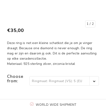
1
/ 2
€35,00
Deze ring is net een kleine schatkist die je om je vinger
draagt. Because one diamond is never enough. De ring
mag er zijn en daarom jij ook. Dit is de perfecte aanvulling
op elke sieradencollectie.
Materiaal: 925 sterling zilver, zirconia kristal
Choose
from:
Ringmaat: Ringmaat (VS): 5 (EU
15,5) - €35,00
WORLD WIDE SHIPMENT