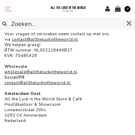
0
CONTACT
Voor vragen of verzoeken neem contact op met ons
via
contact@alltheluckintheworld.
nl
We helpen graag!
BTW nummer: NL002218449B27
KVK: 70485429
Wholesale
wholesale@alltheluckintheworld.nl
Social/PR
contact@alltheluckintheworld.nl
Amsterdam Oost
All the Luck in the World Store & Café
Hoofdkantoor & Showroom
Linnaeusstraat 20hs
1092 CK Amsterdam
Nederland