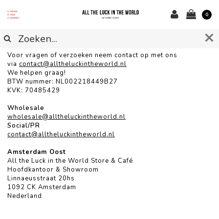
0
CONTACT
Voor vragen of verzoeken neem contact op met ons
via
contact@alltheluckintheworld.
nl
We helpen graag!
BTW nummer: NL002218449B27
KVK: 70485429
Wholesale
wholesale@alltheluckintheworld.nl
Social/PR
contact@alltheluckintheworld.nl
Amsterdam Oost
All the Luck in the World Store & Café
Hoofdkantoor & Showroom
Linnaeusstraat 20hs
1092 CK Amsterdam
Nederland